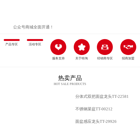
公众号商城全面开通！
产品专区
活动专区
服务支持
关于特淘
经销商专区
招商加盟
热卖产品
HOT SALE PRODUCTS
分体式双把面盆龙头TT-22581
不锈钢菜盆TT-00212
面盆感应龙头TT-29926