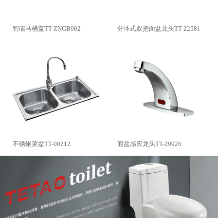
智能马桶盖TT-ZNGB002
分体式双把面盆龙头TT-22581
不锈钢菜盆TT-00212
面盆感应龙头TT-29926