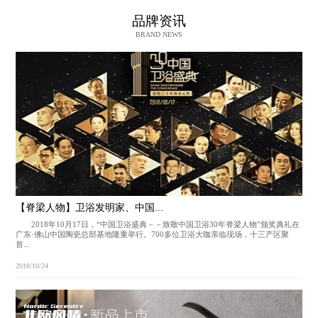
品牌资讯
BRAND NEWS
【脊梁人物】卫浴发明家、中国...
2018年10月17日，“中国卫浴盛典－－致敬中国卫浴30年脊梁人物”颁奖典礼在
广东·佛山中国陶瓷总部基地隆重举行。700多位卫浴大咖亲临现场，十三产区聚
首...
2018/10/24