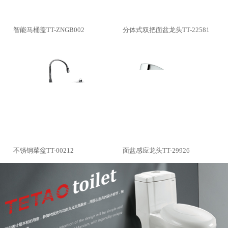
智能马桶盖TT-ZNGB002
分体式双把面盆龙头TT-22581
不锈钢菜盆TT-00212
面盆感应龙头TT-29926